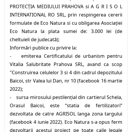
PROTECŢIA MEDIULUI PRAHOVA si A G R I S O L
INTERNATIONAL RO SRL, prin respingerea cererii
formulate de Eco Natura si cu obligarea Asociației
Eco Natura la plata sumei de: 3.000 lei (de
cheltuieli de judecată);
Informări publice cu privire la:
- emiterea Certificatului de urbanism pentru
Vitalia Salubritate Prahova SRL, avand ca scop
"Construirea celulelor 3 si 4 din cadrul depozitului
Baicoi, str Valea lui Dan, nr 10 (facebook 16 martie
2022);
- sursa mirosului pestilențial din cartierul Schela,
Orasul Baicoi, este “statia de fertilizatori”
dezvoltata de catre AGRISOL langa zona targului
(facebook 4 iunie 2022). Eco Natura s-a opus ferm
dezvoltarii acestui proiect pe toate caile legale