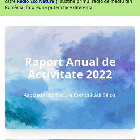
către
Radio Eco Natura
și susține primul radio de mediu din
România! Împreună putem face diferența!
Raport Anual de
Activitate 2022
Asociația Eco Natura Comunităţii Băicoi