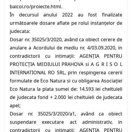
baicoi.ro/proiecte.html
.
În decursul anului 2022 au fost finalizate
următoarele dosare aflate pe rolul instanțelor de
judecata:
Dosar nr. 35025/3/2020, având ca obiect cerere de
anulare a Acordului de mediu nr. 4/03.09.2020, in
contradictorii cu intimații: AGENŢIA PENTRU
PROTECŢIA MEDIULUI PRAHOVA si A G R I S O L
INTERNATIONAL RO SRL, prin respingerea cererii
formulate de Eco Natura si cu obligarea Asociației
Eco Natura la plata sumei de: 14.593 lei cheltuieli
de judecata fond + 2.000 lei cheltuieli de judecata
apel;
Dosar nr. 35025/3/2020/a1, având ca obiect
suspendare executare act administrativ, in
contradictorii cu intimații: AGENŢIA PENTRU