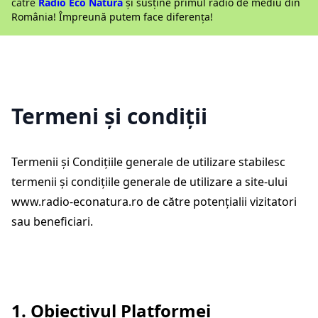
către
Radio Eco Natura
și susține primul radio de mediu din
România! Împreună putem face diferența!
Termeni și condiții
Termenii și Condițiile generale de utilizare stabilesc
termenii și condițiile generale de utilizare a site-ului
www.radio-econatura.ro
de către potențialii vizitatori
sau beneficiari.
1. Obiectivul Platformei